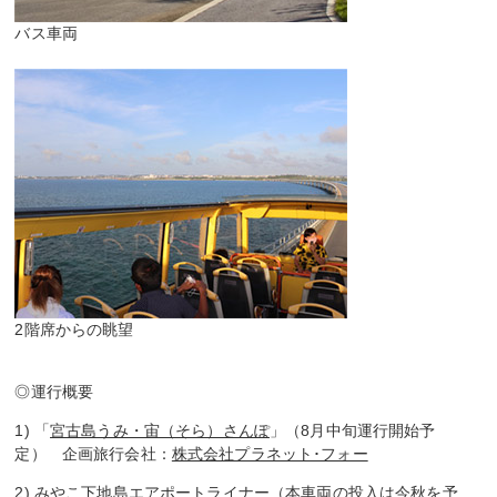
バス車両
2階席からの眺望
◎運行概要
1) 「
宮古島うみ・宙（そら）さんぽ
」（8月中旬運行開始予
定） 企画旅行会社：
株式会社プラネット･フォー
2)
みやこ下地島エアポートライナー
（本車両の投入は今秋を予