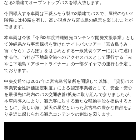
なる2階建てオープントップバスを導入致します。
今回導入する車両は三菱ふそう製の2階建てバスで、屋根のない2
階席には48席を有し、高い視点から宮古島の絶景を楽しむことが
できます。
本車両は今後「令和3年度沖縄観光コンテンツ開発支援事業」とし
て沖縄県から事業採択を受けたナイトバスツアー「宮古島うみ・
宙（そら）さんぽ」をはじめとする一般貸切ツアーにおいて運用
する他、当社が下地島空港へのアクセスバスとして運行する「み
やこ下地島エアポートライナー」の一部ダイヤでの運行も予定し
ております。
中央交通では2017年に宮古島営業所を開設して以降、「貸切バス
事業安全性評価認定制度」による認定事業者として、安全・安心
を最優先に島内のバス交通改善/拡充に取り組んで参りましたが、
本車両導入により、観光客に対する新たな移動手段を提供すると
ともに、美しい海、満天の星空といった宮古島の豊かな自然をよ
り身近に感じられる観光コンテンツの創出を図ります。