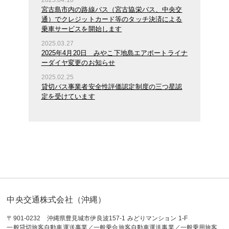
宮古島市内の路線バス（宮古協栄バス、中央交
通）でクレジットカード等のタッチ決済による
乗車サービスを開始します
2025.03.27
2025年4月20日 みやこ下地島エアポートライナ
ーダイヤ変更のお知らせ
2025.02.25
貸切バス事業者安全性評価認定制度の三つ星認
定を受けています
中央交通株式会社（沖縄）
〒901-0232 沖縄県豊見城市伊良波157-1 みどりマンション 1-F
一般貸切旅客自動車運送事業／一般乗合旅客自動車運送事業／一般乗用旅客