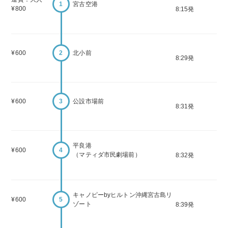
1
宮古空港
¥800
8:15発
¥600
2
北小前
8:29発
¥600
3
公設市場前
8:31発
平良港
¥600
4
（マティダ市民劇場前）
8:32発
キャノピーbyヒルトン沖縄宮古島リ
¥600
5
ゾート
8:39発