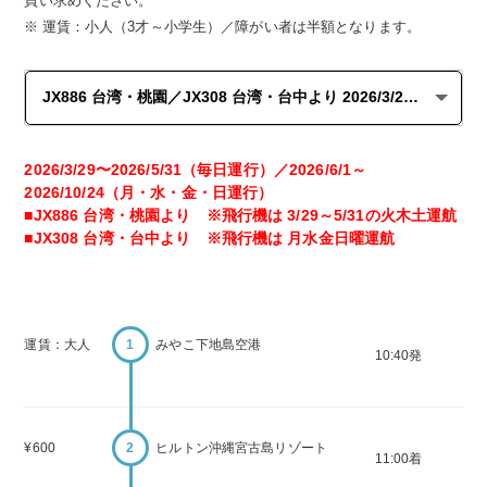
買い求めください。
運賃：小人（3才～小学生）／障がい者は半額となります。
2026/3/29〜2026/5/31（毎日運行）／2026/6/1～
2026/10/24（月・水・金・日運行）
■JX886 台湾・桃園より ※飛行機は 3/29～5/31の火木土運航
■JX308 台湾・台中より ※飛行機は 月水金日曜運航
運賃：大人
1
みやこ下地島空港
10:40発
¥600
2
ヒルトン沖縄宮古島リゾート
11:00着