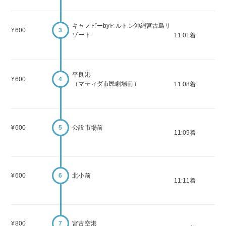
キャノピーbyヒルトン沖縄宮古島リ
¥600
3
ゾート
11:01着
平良港
¥600
4
（マティダ市民劇場前）
11:08着
¥600
5
公設市場前
11:09着
¥600
6
北小前
11:11着
¥800
7
宮古空港