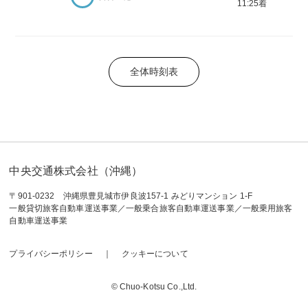
11:25着
全体時刻表
中央交通株式会社（沖縄）
〒901-0232 沖縄県豊見城市伊良波157-1 みどりマンション 1-F
一般貸切旅客自動車運送事業／一般乗合旅客自動車運送事業／一般乗用旅客
自動車運送事業
プライバシーポリシー
クッキーについて
© Chuo-Kotsu Co.,Ltd.