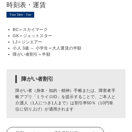
時刻表・運賃
Time Table・Fare
BC＝スカイマーク
GK＝ジェットスター
LJ＝ジンエアー
小人 3歳 ～ 小学生＝大人運賃の半額
障がい者割引＝半額
障がい者割引
障がい者（身体・知的・精神）手帳または、障害者手
帳アプリ「ミライロID」を提示することで、ご本人と
介護人（1人につき1人まで）は割引率50％（10円単
位に切り上げ）が適用されます