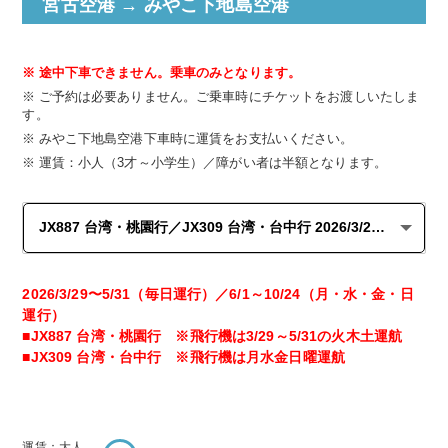
宮古空港 → みやこ下地島空港
途中下車できません。乗車のみとなります。
ご予約は必要ありません。ご乗車時にチケットをお渡しいたしま
す。
みやこ下地島空港下車時に運賃をお支払いください。
運賃：小人（3才～小学生）／障がい者は半額となります。
2026/3/29〜5/31（毎日運行）／6/1～10/24（月・水・金・日
運行）
■
JX887 台湾・桃園行
※飛行機は3/29～5/31の火木土運航
■
JX309 台湾・台中行
※飛行機は月水金日曜運航
運賃：大人