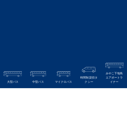
みやこ下地島
時間制貸切タ
エアポートラ
大型バス
中型バス
マイクロバス
クシー
イナー
TOPICS
トピックス