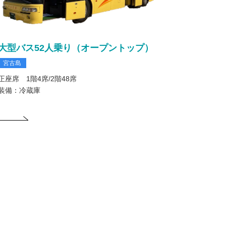
大型バス52人乗り（オープントップ）
宮古島
正座席 1階4席/2階48席
装備：冷蔵庫