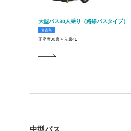
大型バス30人乗り（路線バスタイプ）
宮古島
正座席30席 + 立席41
中型バス