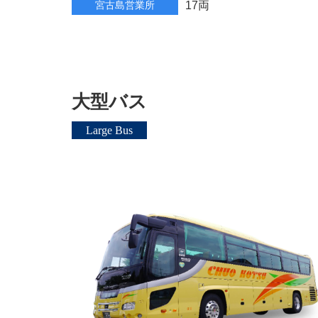
宮古島営業所
17両
大型バス
Large Bus