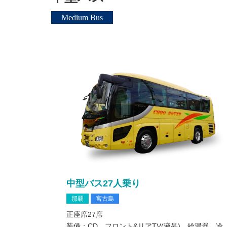
Medium Bus
中型バス27人乗り
那覇
宮古島
正座席27席
装備：CD、フロント&リアTV(液晶)、給湯器、冷