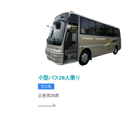
小型バス28人乗り
宮古島
正座席28席