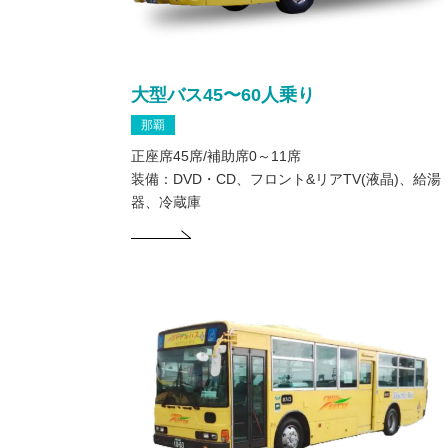
大型バス45〜60人乗り
那覇
正座席45席/補助席0～11席
装備：DVD・CD、フロント&リアTV(液晶)、給湯
器、冷蔵庫