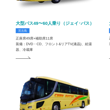
大型バス49〜60人乗り（ジェイ･バス）
宮古島
正座席49席+補助席11席
装備：DVD・CD、フロント&リアTV(液晶)、給湯
器、冷蔵庫