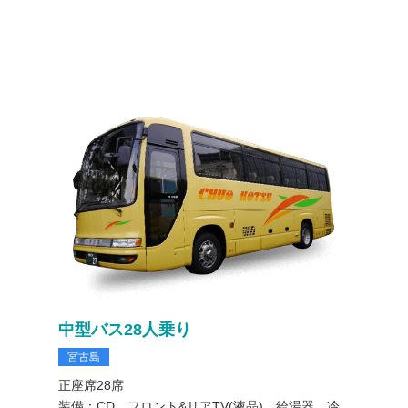
中型バス28人乗り
宮古島
正座席28席
装備：CD、フロント&リアTV(液晶)、給湯器、冷