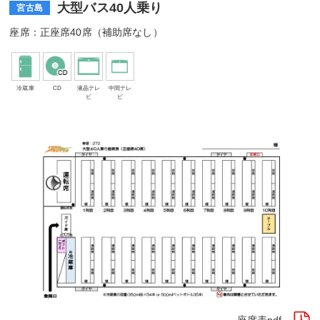
大型バス40人乗り
宮古島
座席：正座席40席（補助席なし）
冷蔵庫
CD
液晶テレ
中間テレ
ビ
ビ