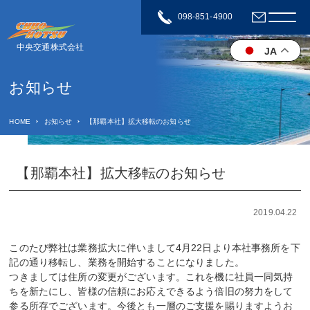
098-851-4900
中央交通株式会社
JA
お知らせ
HOME
お知らせ
【那覇本社】拡大移転のお知らせ
【那覇本社】拡大移転のお知らせ
2019.04.22
このたび弊社は業務拡大に伴いまして4月22日より本社事務所を下
記の通り移転し、業務を開始することになりました。
つきましては住所の変更がございます。これを機に社員一同気持
ちを新たにし、皆様の信頼にお応えできるよう倍旧の努力をして
参る所存でございます。今後とも一層のご支援を賜りますようお