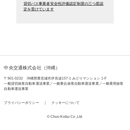
貸切バス事業者安全性評価認定制度の三つ星認
定を受けています
中央交通株式会社（沖縄）
〒901-0232 沖縄県豊見城市伊良波157-1 みどりマンション 1-F
一般貸切旅客自動車運送事業／一般乗合旅客自動車運送事業／一般乗用旅客
自動車運送事業
プライバシーポリシー
クッキーについて
© Chuo-Kotsu Co.,Ltd.