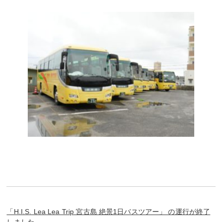
「H.I.S. Lea Lea Trip 宮古島 絶景1日バスツアー」 の運行が終了