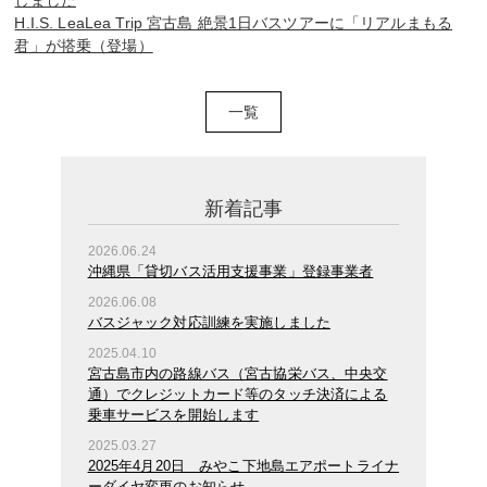
しました
H.I.S. LeaLea Trip 宮古島 絶景1日バスツアーに「リアルまもる
君」が搭乗（登場）
一覧
新着記事
2026.06.24
沖縄県「貸切バス活用支援事業」登録事業者
2026.06.08
バスジャック対応訓練を実施しました
2025.04.10
宮古島市内の路線バス（宮古協栄バス、中央交
通）でクレジットカード等のタッチ決済による
乗車サービスを開始します
2025.03.27
2025年4月20日 みやこ下地島エアポートライナ
ーダイヤ変更のお知らせ